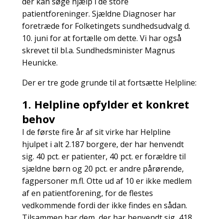
der kan søge hjælp i de store
patientforeninger. Sjældne Diagnoser har
foretræde for Folketingets sundhedsudvalg d.
10. juni for at fortælle om dette. Vi har også
skrevet til bl.a. Sundhedsminister Magnus
Heunicke.
Der er tre gode grunde til at fortsætte Helpline:
1. Helpline opfylder et konkret
behov
I de første fire år af sit virke har Helpline
hjulpet i alt 2.187 borgere, der har henvendt
sig. 40 pct. er patienter, 40 pct. er forældre til
sjældne børn og 20 pct. er andre pårørende,
fagpersoner m.fl. Otte ud af 10 er ikke medlem
af en patientforening, for de flestes
vedkommende fordi der ikke findes en sådan.
Tilsammen har dem, der har henvendt sig, 418