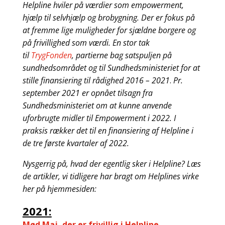
Helpline hviler på værdier som empowerment,
hjælp til selvhjælp og brobygning. Der er fokus på
at fremme lige muligheder for sjældne borgere og
på frivillighed som værdi. En stor tak
til
TrygFonden
, partierne bag satspuljen på
sundhedsområdet og til Sundhedsministeriet for at
stille finansiering til rådighed 2016 – 2021
.
Pr.
september 2021 er opnået tilsagn fra
Sundhedsministeriet om at kunne anvende
uforbrugte midler til Empowerment i 2022. I
praksis rækker det til en finansiering af Helpline i
de tre første kvartaler af 2022.
Nysgerrig på, hvad der egentlig sker i Helpline? Læs
de artikler, vi tidligere har bragt om Helplines virke
her på hjemmesiden:
2021:
Mød Maj, der er frivillig i Helpline