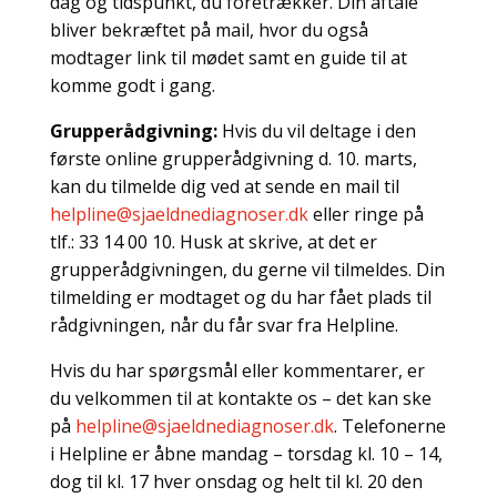
dag og tidspunkt, du foretrækker. Din aftale
bliver bekræftet på mail, hvor du også
modtager link til mødet samt en guide til at
komme godt i gang.
Grupperådgivning:
Hvis du vil deltage i den
første online grupperådgivning d. 10. marts,
kan du tilmelde dig ved at sende en mail til
helpline@sjaeldnediagnoser.dk
eller ringe på
tlf.: 33 14 00 10. Husk at skrive, at det er
grupperådgivningen, du gerne vil tilmeldes. Din
tilmelding er modtaget og du har fået plads til
rådgivningen, når du får svar fra Helpline.
Hvis du har spørgsmål eller kommentarer, er
du velkommen til at kontakte os – det kan ske
på
helpline@sjaeldnediagnoser.dk
. Telefonerne
i Helpline er åbne mandag – torsdag kl. 10 – 14,
dog til kl. 17 hver onsdag og helt til kl. 20 den