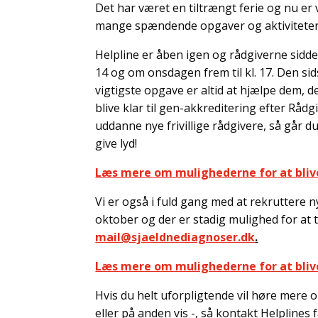
Det har været en tiltrængt ferie og nu er v
mange spændende opgaver og aktiviteter 
Helpline er åben igen og rådgiverne sidd
14 og om onsdagen frem til kl. 17. Den sid
vigtigste opgave er altid at hjælpe dem, d
blive klar til gen-akkreditering efter Rå
uddanne nye frivillige rådgivere, så går du 
give lyd!
Læs mere om mulighederne for at blive 
Vi er også i fuld gang med at rekruttere nye
oktober og der er stadig mulighed for at ti
mail@sjaeldnediagnoser.dk
.
Læs mere om mulighederne for at blive 
Hvis du helt uforpligtende vil høre mere om
eller på anden vis -, så kontakt Helplines