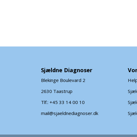
Sjældne Diagnoser
Vor
Blekinge Boulevard 2
Help
2630 Taastrup
Sjæ
Tlf.: +45 33 14 00 10
Sjæl
mail@sjaeldnediagnoser.dk
Sjæl