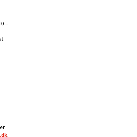
10 –
at
der
.dk
.