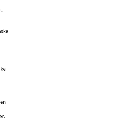
t.
åske
ske
Den
å
er.