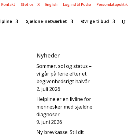
Kontakt
Støt os
English
Log ind til Podio
Persondatapolitik
lpline
Sjældne-netværket
Øvrige tilbud
Nyheder
Sommer, sol og status –
vi går på ferie efter et
begivenhedsrigt halvår
2. juli 2026
Helpline er en livline for
mennesker med sjældne
diagnoser
9. juni 2026
Ny brevkasse: Stil dit