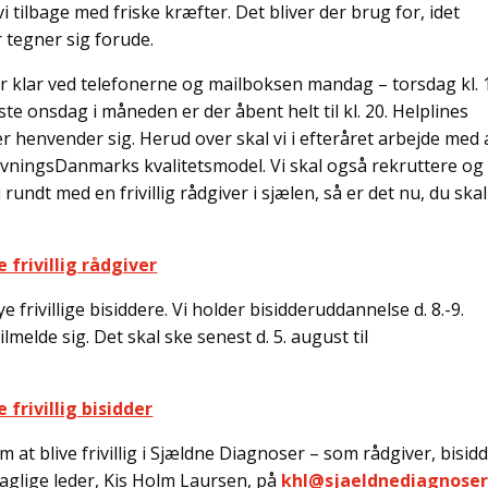
i tilbage med friske kræfter. Det bliver der brug for, idet
tegner sig forude.
er klar ved telefonerne og mailboksen mandag – torsdag kl. 
ste onsdag i måneden er der åbent helt til kl. 20. Helplines
er henvender sig. Herud over skal vi i efteråret arbejde med 
dgivningsDanmarks kvalitetsmodel. Vi skal også rekruttere og
rundt med en frivillig rådgiver i sjælen, så er det nu, du skal
frivillig rådgiver
 frivillige bisiddere. Vi holder bisidderuddannelse d. 8.-9.
lmelde sig. Det skal ske senest d. 5. august til
frivillig bisidder
 at blive frivillig i Sjældne Diagnoser – som rådgiver, bisid
 faglige leder, Kis Holm Laursen, på
khl@sjaeldnediagnoser