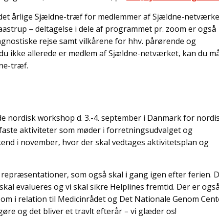
er det årlige Sjældne-træf for medlemmer af Sjældne-netværke
 Taastrup – deltagelse i dele af programmet pr. zoom er også
agnostiske rejse samt vilkårene for hhv. pårørende og
s du ikke allerede er medlem af Sjældne-netværket, kan du m
ne-træf.
de nordisk workshop d. 3.-4. september i Danmark for nordi
faste aktiviteter som møder i forretningsudvalget og
d i november, hvor der skal vedtages aktivitetsplan og
g repræsentationer, som også skal i gang igen efter ferien. 
kal evalueres og vi skal sikre Helplines fremtid. Der er ogs
om i relation til Medicinrådet og Det Nationale Genom Cent
øre og det bliver et travlt efterår – vi glæder os!