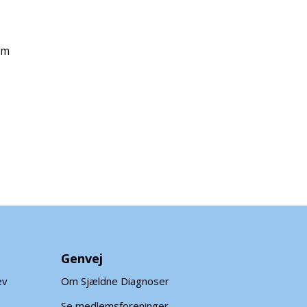
lm
Genvej
ev
Om Sjældne Diagnoser
Se medlemsforeninger