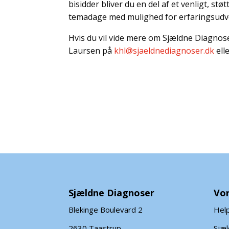
bisidder bliver du en del af et venligt, s
temadage med mulighed for erfaringsudv
Hvis du vil vide mere om Sjældne Diagnose
Laursen på
khl@sjaeldnediagnoser.dk
elle
Sjældne Diagnoser
Vor
Blekinge Boulevard 2
Help
2630 Taastrup
Sjæ