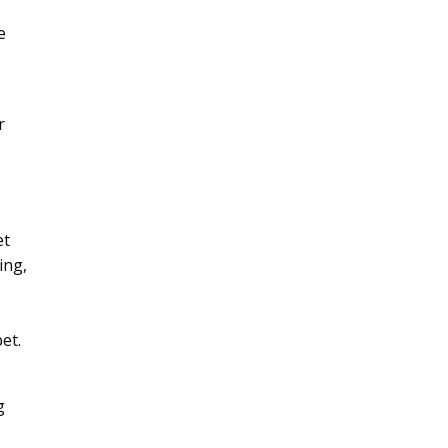
e
r
et
ing,
et.
g