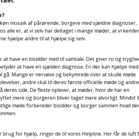
talet.
r?
skøn mosaik af pårørende, borgere med sjældne diagnoser,
 alle er, at vi selv har deltaget i mange møder, at vi kender 
ne hjælpe andre til at hjælpe sig selv.
 at have en bisidder med til samtale. Det giver ro og tryghe
betyder at have en sjælden diagnose. En der kan hjælpe med
al gå. Mange er nervøse og bekymrede over at skulle møde
evelser, andre skal til deres første officielle møde og andr
 deres side. De fleste oplever, at møder, hvor de har en
r lyttet mere og borgeren bliver taget mere alvorligt. Mindst l
gentlige møde forbereder bisidder og borger sammen hvad de
sammen.
ug for hjælp, ringer de til vores Helpline. Her får de luft 