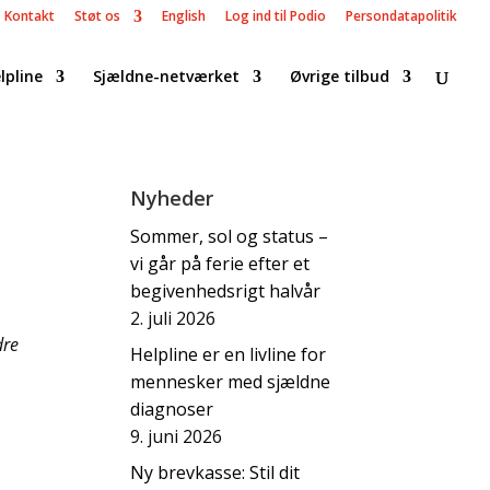
Kontakt
Støt os
English
Log ind til Podio
Persondatapolitik
lpline
Sjældne-netværket
Øvrige tilbud
Nyheder
Sommer, sol og status –
vi går på ferie efter et
begivenhedsrigt halvår
2. juli 2026
dre
Helpline er en livline for
mennesker med sjældne
diagnoser
9. juni 2026
Ny brevkasse: Stil dit