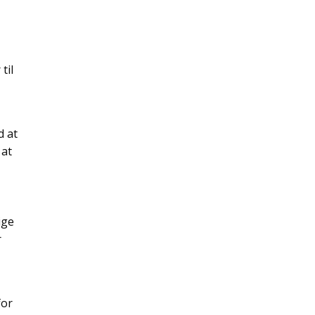
til
d at
 at
e
ige
r
for