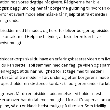
ation hos vores dygtige rådgivere. Rådgiverne har bl.a.
gogisk baggrund, og her får borgerne guidning til hvordan d
rfor et svært møde eller måske får hjælp til at få et møde i
r lignende.
bisidder med til mødet, og herefter bliver borger og bisidde
 kontakt med Helpline betyder, at bisidderen kan blive
bedst muligt.
 bisidderkorps skal du have en erfaringsbaseret viden om liv
u kan sætte i spil sammen med den faglige viden og sparr
n vigtigt, at du har mulighed for at tage med til møder i
b består af tre møder – før, under og efter borgerens møde
opretholder en støttende kontakt til borgeren under forløb
agnoser, får du en bisidder-uddannelse – vi holder næste
 Herud over har du løbende mulighed for at få supervision o
e, så du er klædt bedst muligt på til rollen. Som frivillig