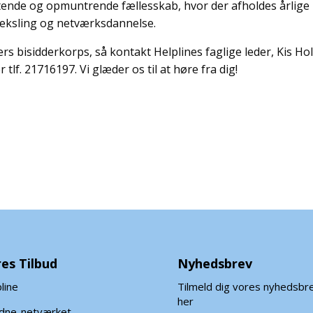
tøttende og opmuntrende fællesskab, hvor der afholdes årlige
eksling og netværksdannelse.
rs bisidderkorps, så kontakt Helplines faglige leder, Kis Ho
r tlf.
21716197. Vi glæder os til at høre fra dig!
es Tilbud
Nyhedsbrev
line
Tilmeld dig vores nyhedsbr
her
ldne-netværket