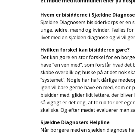
et møde med kommunen eller på hospi
Hvem er bisidderne i Sjældne Diagnose
Sjældne Diagnosers bisidderkorps er en 
unge, ældre, mænd og kvinder. Fælles for os
livet med en sjælden diagnose og vi vil ger
Hvilken forskel kan bisidderen gøre?
Det kan gøre en stor forskel for en borger
have ”en ven med”, som forstår hvad det 
skabe overblik og huske på at det nok sk
”systemet”. Nogle har haft dårlige mødeopl
igen vil bare gerne have en med, som er på
bisidder med, glider lidt lettere, der blive
så vigtigt er det dog, at forud for det e
skal ske. Og efter mødet evaluerer man 
Sjældne Diagnosers Helpline
Når borgere med en sjælden diagnose har br