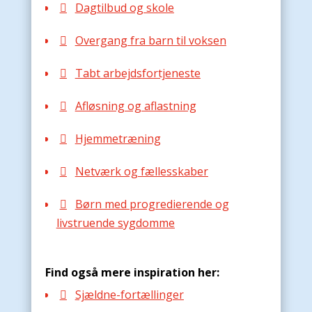
Dagtilbud og skole

Overgang fra barn til voksen

Tabt arbejdsfortjeneste

Afløsning og aflastning

Hjemmetræning

Netværk og fællesskaber

Børn med progredierende og

livstruende sygdomme
Find også mere inspiration her:
Sjældne-fortællinger
