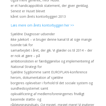
også mere generelt, hvor Huset
er et handicappolitisk statement, der giver genklag.
Senest er Huset blevet
kåret som årets kontorbyggeri 2013
Læs mere om årets kontorbyggeri her >>
Sjældne Diagnoser udsender
ikke julekort – vi bruger denne kanal til at sige mange
tusinde tak for
samarbejdet i året, der gik. Vi glæder os til 2014 – der
er nok at gøre – på
ambitionslisten er færdiggørelse og implementering af
National Strategi for
Sjældne Sygdomme samt EUROPLAN-konference
herom, dokumentation af sjældne
borgeres oplevelser i forhold til det sociale system og
sundhedssystemet samt
opkvalificering af medlemsforeningernes frivilligt
baserede støtte- og
rådgivningsindsats. Og meget, meget mere! Vi inviterer