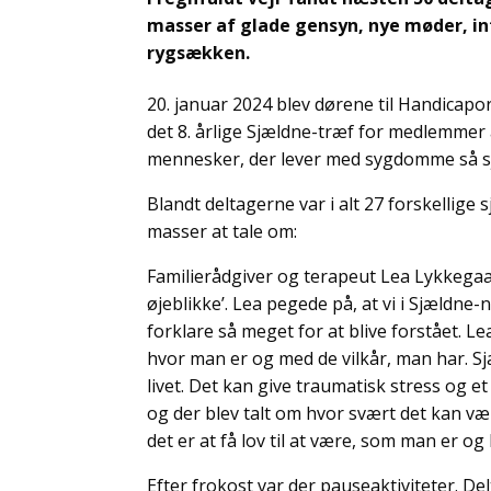
masser af glade gensyn, nye møder, in
rygsækken.
20. januar 2024 blev dørene til Handicapo
det 8. årlige Sjældne-træf for medlemmer
mennesker, der lever med sygdomme så sjæl
Blandt deltagerne var i alt 27 forskellige 
masser at tale om:
Familierådgiver og terapeut Lea Lykkegaa
øjeblikke’. Lea pegede på, at vi i Sjældne
forklare så meget for at blive forstået. Le
hvor man er og med de vilkår, man har. 
livet. Det kan give traumatisk stress og 
og der blev talt om hvor svært det kan væ
det er at få lov til at være, som man er og 
Efter frokost var der pauseaktiviteter. De