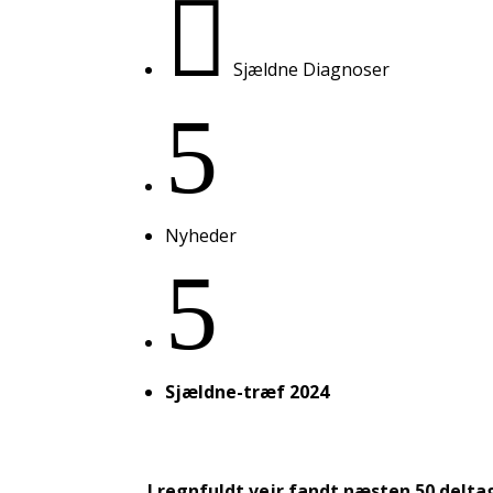

Sjældne Diagnoser
5
Nyheder
5
Sjældne-træf 2024
I regnfuldt vejr fandt næsten 50 deltag