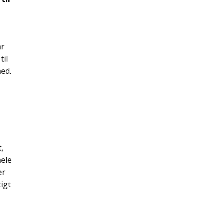
ar
til
hed.
t
t,
hele
er
igt