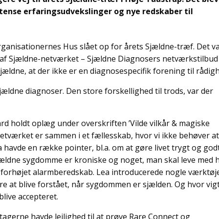
tense erfaringsudvekslinger og nye redskaber til
rganisationernes Hus slået op for årets Sjældne-træf. Det v
 af Sjældne-netværket – Sjældne Diagnosers netværkstilbud 
dne, at der ikke er en diagnosespecifik forening til rådig
sjældne diagnoser. Den store forskellighed til trods, var der
rd holdt oplæg under overskriften ’Vilde vilkår & magiske
-netværket er sammen i et fællesskab, hvor vi ikke behøver a
a havde en række pointer, bl.a. om at gøre livet trygt og god
Sjældne sygdomme er kroniske og noget, man skal leve med 
et forhøjet alarmberedskab. Lea introducerede nogle værktøj
re at blive forstået, når sygdommen er sjælden. Og hvor vigt
blive accepteret.
ltagerne havde lejlighed til at prøve Rare Connect og