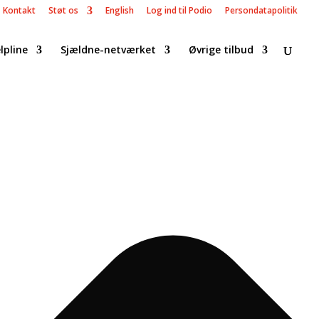
Kontakt
Støt os
English
Log ind til Podio
Persondatapolitik
lpline
Sjældne-netværket
Øvrige tilbud