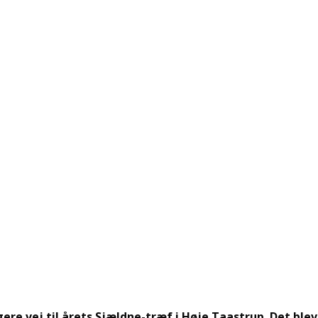
ere vej til årets Sjældne-træf i Høje Taastrup. Det blev 