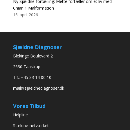
Ny Sjældne-fortælling: Mette fortæller om et liv med
Chiari 1 Malformation
16. april 2026
Sjældne Diagnoser
Blekinge Boulevard 2
2630 Taastrup
Tlf.: +45 33 14 00 10
mail@sjaeldnediagnoser.dk
Vores Tilbud
Helpline
Sjældne-netværket