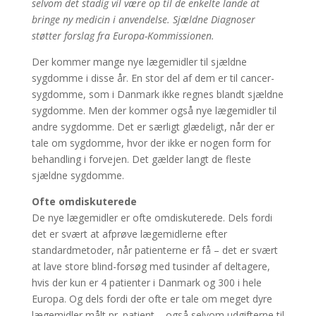
selvom det stadig vil være op til de enkelte lande at
bringe ny medicin i anvendelse. Sjældne Diagnoser
støtter forslag fra Europa-Kommissionen.
Der kommer mange nye lægemidler til sjældne
sygdomme i disse år. En stor del af dem er til cancer-
sygdomme, som i Danmark ikke regnes blandt sjældne
sygdomme. Men der kommer også nye lægemidler til
andre sygdomme. Det er særligt glædeligt, når der er
tale om sygdomme, hvor der ikke er nogen form for
behandling i forvejen. Det gælder langt de fleste
sjældne sygdomme.
Ofte omdiskuterede
De nye lægemidler er ofte omdiskuterede. Dels fordi
det er svært at afprøve lægemidlerne efter
standardmetoder, når patienterne er få – det er svært
at lave store blind-forsøg med tusinder af deltagere,
hvis der kun er 4 patienter i Danmark og 300 i hele
Europa. Og dels fordi der ofte er tale om meget dyre
lægemidler målt pr. patient – også selvom udgifterne til