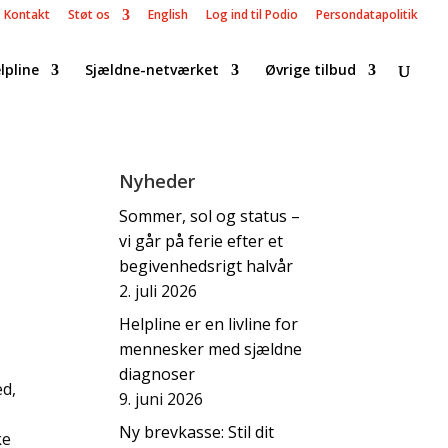
Kontakt
Støt os
English
Log ind til Podio
Persondatapolitik
lpline
Sjældne-netværket
Øvrige tilbud
Nyheder
Sommer, sol og status –
vi går på ferie efter et
begivenhedsrigt halvår
2. juli 2026
Helpline er en livline for
mennesker med sjældne
diagnoser
ed,
9. juni 2026
Ny brevkasse: Stil dit
ke