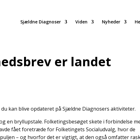
Sjældne Diagnoser
Viden
Nyheder
He
dsbrev er landet
u kan blive opdateret på Sjældne Diagnosers aktiviteter.
g en bryllupstale. Folketingsbesøget skete i forbindelse m
vde fået foretræde for Folketingets Socialudvalg, hvor de
uljen – og hvorfor det er vigtigt, at den også omfatter ras