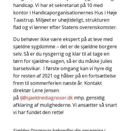
handicap. Vi har et sekretariat på 10 med
kontor i Handicaporganisationernes Hus i Høje
Taastrup. Miljøet er uhøjtideligt, strukturen
flad og vi lønner efter Statens overenskomster.
Du behøver ikke være ekspert på at leve med
sjældne sygdomme – det er de sjældne borgere
selv. Så er du nysgerrig og klar til at tage en
tørn for sjældne-sagen, så er du måske Julies
barselsvikar. I første omgang kan vi hyre dig
for resten af 2021 og håber på en fortsættelse
frem til sommerferien næste år. Kontakt
direktør Lene Jensen
på
lj@sjaeldnediagnoser.dk
mhp. gensidig
afklaring af mulighederne. Vi ansætter så snart
vi har fundet den rette!
Sjældne Diagnoser behandler din ansøgning i