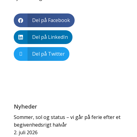
Del på Facebook

Del på LinkedIn

Del på Twitter

Nyheder
Sommer, sol og status – vi går på ferie efter et
begivenhedsrigt halvår
2. juli 2026