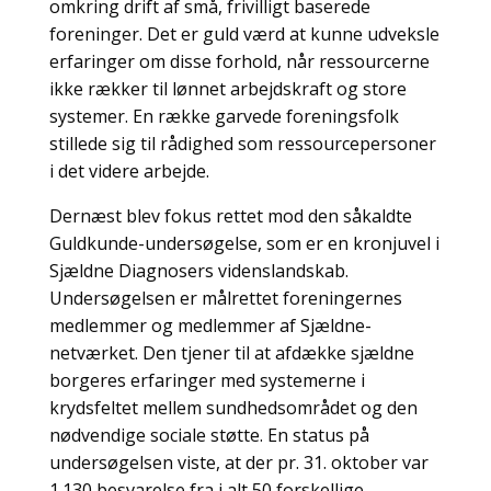
omkring drift af små, frivilligt baserede
foreninger. Det er guld værd at kunne udveksle
erfaringer om disse forhold, når ressourcerne
ikke rækker til lønnet arbejdskraft og store
systemer. En række garvede foreningsfolk
stillede sig til rådighed som ressourcepersoner
i det videre arbejde.
Dernæst blev fokus rettet mod den såkaldte
Guldkunde-undersøgelse, som er en kronjuvel i
Sjældne Diagnosers videnslandskab.
Undersøgelsen er målrettet foreningernes
medlemmer og medlemmer af Sjældne-
netværket. Den tjener til at afdække sjældne
borgeres erfaringer med systemerne i
krydsfeltet mellem sundhedsområdet og den
nødvendige sociale støtte. En status på
undersøgelsen viste, at der pr. 31. oktober var
1.130 besvarelse fra i alt 50 forskellige