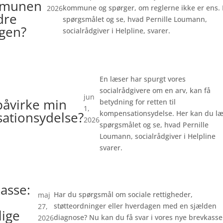
mmunen
kommune og spørger, om reglerne ikke er ens.
2026
dre
spørgsmålet og se, hvad Pernille Loumann,
gen?
socialrådgiver i Helpline, svarer.
En læser har spurgt vores
socialrådgivere om en arv, kan få
jun
påvirke min
betydning for retten til
1,
ationsydelse?
kompensationsydelse. Her kan du l
2026
spørgsmålet og se, hvad Pernille
Loumann, socialrådgiver i Helpline
svarer.
asse:
Har du spørgsmål om sociale rettigheder,
maj
støtteordninger eller hverdagen med en sjælden
27,
lige
diagnose? Nu kan du få svar i vores nye brevkasse
2026