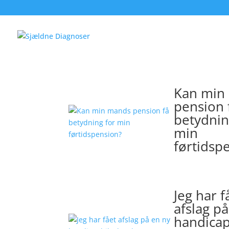
Kan min
pension 
betydnin
min
førtidsp
Jeg har f
afslag p
handicap