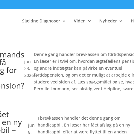
Sjældne Diagnoser
Viden
Nyheder
H
 mands
Denne gang handler brevkassen om førtidspensi
få
En læser er i tvivl om, hvordan ægtefællens pensi
jun
g for
og andre indtægter kan påvirke en eventuel
23,
førtidspension, og om det er muligt at arbejde ell
2026
studere ved siden af. Læs spørgsmålet og se, hva
ension?
Pernille Loumann, socialrådgiver i Helpline, svare
ået
I brevkassen handler det denne gang om
å en ny
handicapbil. En læser har fået afslag på en ny
jun
bil –
handicapbil efter at være flyttet til en anden
8,