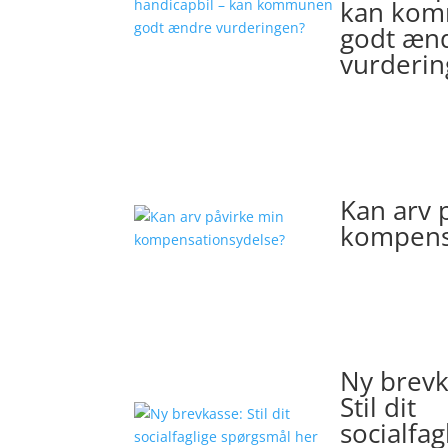
kan ko
godt æn
vurderin
Kan arv 
kompens
Ny brevk
Stil dit
socialfag