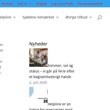
Kontakt
Støt os
English
Log ind til Podio
Persondatapolitik
elpline
Sjældne-netværket
Øvrige tilbud
Nyheder
on.
on
er
Sommer, sol og
d
status – vi går på ferie efter
r.
et begivenhedsrigt halvår
2. juli 2026
Helpline er en
livline for mennesker med