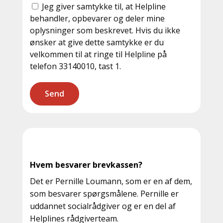
tværfaglige rådgiverteam har adgang til.
Jeg giver samtykke til, at Helpline
Oplysningerne kan anvendes til at udforme et
behandler, opbevarer og deler mine
anonymiseret spørgsmål til brevkassen, hvor
oplysninger som beskrevet. Hvis du ikke
der ikke fremgår navn og diagnose.
ønsker at give dette samtykke er du
Brevkassen deles på Sjældne Diagnosers
velkommen til at ringe til Helpline på
hjemmeside, sociale medier og nyhedsbrev,
telefon 33140010, tast 1.
og spørgsmål samt svar vil også kunne
anvendes til Sjældne Diagnosers øvrige
arbejde, som fx fundraising, præsentationer
og lignende.
Derudover giver du samtykke til, at vi kan
kontakte dig og tilbyde individuel rådgivning,
hvis vi vurderer, at dit spørgsmål ikke kan
vente på en brevkassebesvarelse, eller vil
Hvem besvarer brevkassen?
være bedre besvaret med personlig
rådgivning.
Det er Pernille Loumann, som er en af dem,
som besvarer spørgsmålene. Pernille er
Endelig vil dine oplysninger blive opbevaret
uddannet socialrådgiver og er en del af
hos Helpline til henvendelsen er endeligt
Helplines rådgiverteam.
besvaret. Samtidigt vil oplysninger i