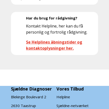
anonymiseret form registreres sammen med
diagnosen til brug for kvalitetssikring og
statistik.
Har du brug for rådgivning?
Kontakt Helpline, her kan du få
personlig og fortrolig rådgivning.
Se Helplines åbningstider og
kontaktoplysninger her.
Sjældne Diagnoser
Vores Tilbud
Blekinge Boulevard 2
Helpline
2630 Taastrup
Sjældne-netværket