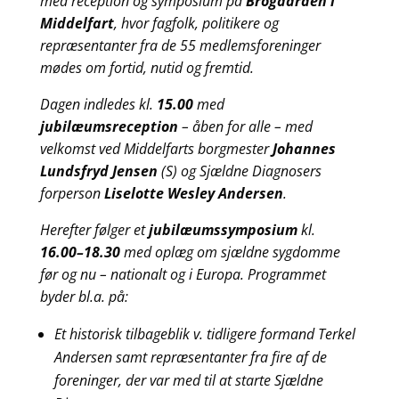
med reception og symposium på
Brogaarden i
Middelfart
, hvor fagfolk, politikere og
repræsentanter fra de 55 medlemsforeninger
mødes om fortid, nutid og fremtid.
Dagen indledes kl.
15.00
med
jubilæumsreception
– åben for alle – med
velkomst ved Middelfarts borgmester
Johannes
Lundsfryd Jensen
(S) og Sjældne Diagnosers
forperson
Liselotte Wesley Andersen
.
Herefter følger et
jubilæumssymposium
kl.
16.00–18.30
med oplæg om sjældne sygdomme
før og nu – nationalt og i Europa. Programmet
byder bl.a. på:
Et historisk tilbageblik v. tidligere formand Terkel
Andersen samt repræsentanter fra fire af de
foreninger, der var med til at starte Sjældne