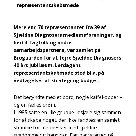
repræsentantskabsmøde
Mere end 70 repræsentanter fra 39 af
Sjældne Diagnosers medlemsforeninger, og
hertil fagfolk og andre
samarbejdspartnere, var samlet på
Brogaarden for at fejre Sjældne Diagnosers
40 års jubilæum. Lørdagens
repræsentantskabmøde stod bl.a. på
vedtagelser af strategi og budget.
Det begyndte med et bord, nogle kaffekopper –
og en fælles drøm.
I 1985 satte en lille gruppe ildsjæle sig sammen
for at skabe noget, der ikke fandtes: en samlet
stemme for mennesker med sjældne
sygdomme og handicap. Det blev starten på