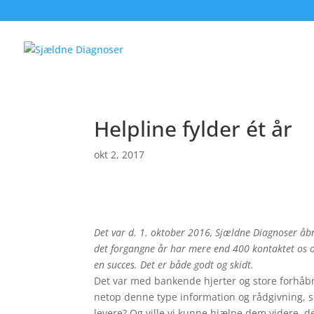
Helpline fylder ét år
okt 2, 2017
Det var d. 1. oktober 2016, Sjældne Diagnoser åbn
det forgangne år har mere end 400 kontaktet os og 
en succes. Det er både godt og skidt.
Det var med bankende hjerter og store forhåbni
netop denne type information og rådgivning, so
levere? Og ville vi kunne hjælpe dem videre, 