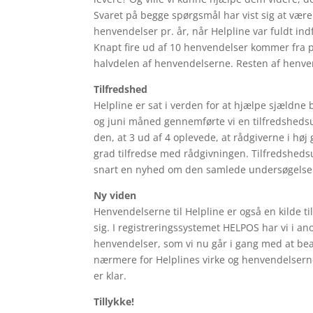
Svaret på begge spørgsmål har vist sig at være
henvendelser pr. år, når Helpline var fuldt ind
Knapt fire ud af 10 henvendelser kommer fra 
halvdelen af henvendelserne. Resten af henven
Tilfredshed
Helpline er sat i verden for at hjælpe sjældne
og juni måned gennemførte vi en tilfredshedsu
den, at 3 ud af 4 oplevede, at rådgiverne i høj 
grad tilfredse med rådgivningen. Tilfredshed
snart en nyhed om den samlede undersøgelse
Ny viden
Henvendelserne til Helpline er også en kilde 
sig. I registreringssystemet HELPOS har vi i
henvendelser, som vi nu går i gang med at bea
nærmere for Helplines virke og henvendelsern
er klar.
Tillykke!