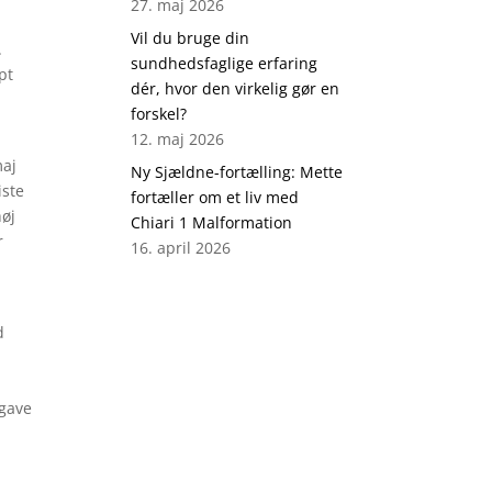
27. maj 2026
Vil du bruge din
.
sundhedsfaglige erfaring
pt
dér, hvor den virkelig gør en
forskel?
12. maj 2026
maj
Ny Sjældne-fortælling: Mette
iste
fortæller om et liv med
høj
Chiari 1 Malformation
r
16. april 2026
d
dgave