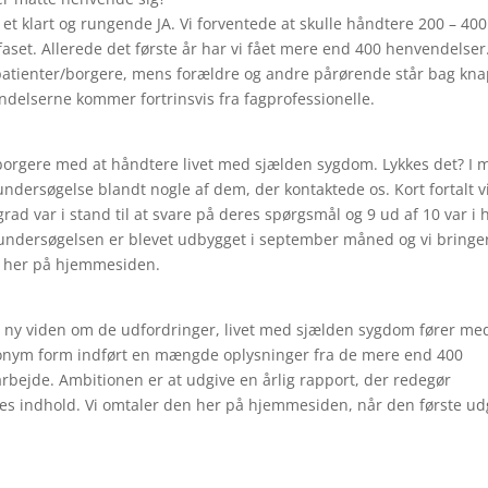
 et klart og rungende JA. Vi forventede at skulle håndtere 200 – 400
faset. Allerede det første år har vi fået mere end 400 henvendelser
patienter/borgere, mens forældre og andre pårørende står bag kna
delserne kommer fortrinsvis fra fagprofessionelle.
 borgere med at håndtere livet med sjælden sygdom. Lykkes det? I 
ndersøgelse blandt nogle af dem, der kontaktede os. Kort fortalt v
grad var i stand til at svare på deres spørgsmål og 9 ud af 10 var i 
sundersøgelsen er blevet udbygget i september måned og vi bringe
 her på hjemmesiden.
til ny viden om de udfordringer, livet med sjælden sygdom fører me
 anonym form indført en mængde oplysninger fra de mere end 400
rbejde. Ambitionen er at udgive en årlig rapport, der redegør
es indhold. Vi omtaler den her på hjemmesiden, når den første u