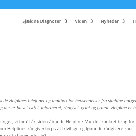
Sjældne Diagnoser
Viden
Nyheder
H
ede Helplines telefoner og mailbox for henvendelser fra sjældne borger
der er blevet lyttet, informeret, rådgivet, grint og grædt. Helpline er b
nger, vi for ét år siden åbnede Helpline. Var der konkret brug for
m Helplines rådgiverkorps af frivillige og lønnede rådgivere kan
der måtte henvende sig?