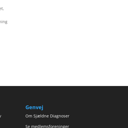
et,
ning
Genvej
v
Om Sjældne Diagnoser
Se medlemsforeninger