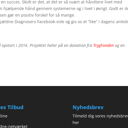
 en succes. Skidt er det, at det er så svært at håndtere livet med
 hjælpende hånd gennem systemerne og i livet i øvrigt. Godt er d
tsen gør en positiv forskel for så mange.
 Sjældne Diagnosers Facebook-side og giv os et ”like” i dagens anled
ed opstart i 2016. Projektet hviler på en donation fra
TrygFonden
og en
es Tilbud
Nyhedsbrev
line
Tilmeld dig vores nyhedsbre
her
dne-netværket