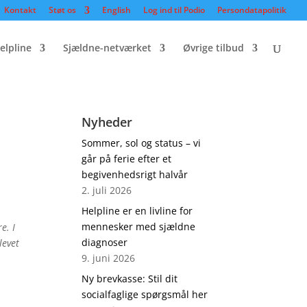
Kontakt
Støt os
English
Log ind til Podio
Persondatapolitik
elpline
Sjældne-netværket
Øvrige tilbud
Nyheder
Sommer, sol og status – vi
går på ferie efter et
begivenhedsrigt halvår
2. juli 2026
Helpline er en livline for
mennesker med sjældne
e. I
diagnoser
levet
9. juni 2026
Ny brevkasse: Stil dit
socialfaglige spørgsmål her