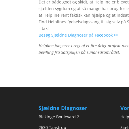
Det er både godt og skidt, at Helpline er blevet
sjælden sygdom og at så mange har brug for en
at Helpline rent faktisk kan hjælpe og at indsa
Find Helplines fødselsdagssang til sig selv på
– tak!
Besøg Sjældne Diagnoser på Facebook >>
Helpline fungerer i regi af et fire-årigt projekt m
bevilling fra Satspuljen på sundhedsområdet.
Sjældne Diagnoser
Vor
Blekinge Boulevard 2
Help
2630 Taastrup
Sjæl