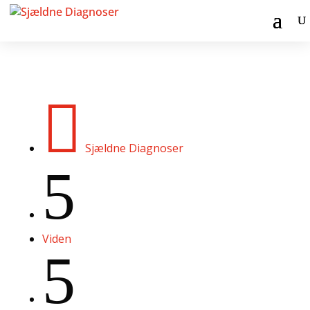

Sjældne Diagnoser
5
Viden
5