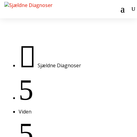

Sjældne Diagnoser
5
Viden
5