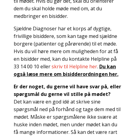
til mødet. Hvis du gør det, skal du orienterer
dem du skal holde møde med om, at du
medbringer en bisidder.
Sjældne Diagnoser har et korps af dygtige,
frivillige bisiddere, som kan tage med sjældne
borgere (patienter og pårørende) til et møde.
Hvis du vil høre mere om muligheden for at få
en bisidder med, kan du kontakte Helpline på
33 14 00 10 eller
skriv til Helpline her
.
D
u kan
også læse mere om bisidderordningen her.
Er der noget, du gerne vil have svar på, eller
spørgsmål du gerne vil stille på mødet?
Det kan være en god idé at skrive sine
spørgsmål ned på forhånd og tage dem med til
mødet. Måske er spørgsmålene ikke svære at
huske inden mødet, men under mødet kan du
få mange informationer. Så kan det være rart