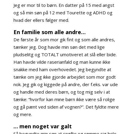
Jeg er mor til to børn. En datter på 15 med angst
og så min søn på 12 med Tourette og ADHD og
hvad der ellers følger med.
En familie som alle andre…
De første år som mor gik fint og som alle andres,
tænker jeg. Dog havde min søn det med lige
pludselitg og TOTALT umotiveret at slå eller bide.
Han havde vilde raserianfald og man kunne ikke
snakke med ham overhovedet. Jeg begyndte at
tænke om jeg ikke gjorde arbejdet som mor godt
nok. Jeg gik og kiggede på andre, der f.eks. var ude
og handle med deres børn, og tog mig selv i at
tænke: “hvorfor kan mine børn ikke være så rolige
og gå pænt ved siden af vognen?”. Det fyldte mere
og mere.
… men noget var galt
Så begyndte min søn at snøfte og rømme sig hele