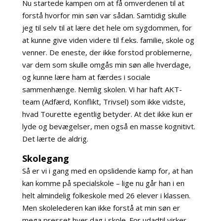
Nu startede kampen om at få omverdenen til at
forstå hvorfor min søn var sådan. Samtidig skulle
jeg til selv til at lære det hele om sygdommen, for
at kunne give viden videre til f.eks. familie, skole og
venner. De eneste, der ikke forstod problemerne,
var dem som skulle omgås min søn alle hverdage,
og kunne lære ham at færdes i sociale
sammenhænge. Nemlig skolen. Vi har haft AKT-
team (Adfærd, Konflikt, Trivsel) som ikke vidste,
hvad Tourette egentlig betyder. At det ikke kun er
lyde og bevægelser, men også en masse kognitivt.
Det lærte de aldrig.
Skolegang
Så er vi i gang med en opslidende kamp for, at han
kan komme på specialskole – lige nu går han i en
helt almindelig folkeskole med 26 elever i klassen.
Men skolelederen kan ikke forstå at min søn er
mega presset hver dag i skole. For udadtil virker