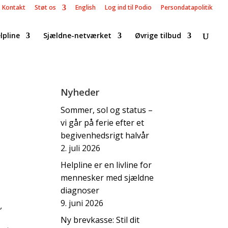
Kontakt
Støt os
English
Log ind til Podio
Persondatapolitik
lpline
Sjældne-netværket
Øvrige tilbud
Nyheder
Sommer, sol og status –
vi går på ferie efter et
begivenhedsrigt halvår
2. juli 2026
Helpline er en livline for
mennesker med sjældne
diagnoser
9. juni 2026
,
Ny brevkasse: Stil dit