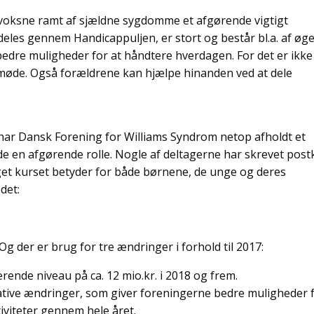
 voksne ramt af sjældne sygdomme et afgørende vigtigt
eles gennem Handicappuljen, er stort og består bl.a. af øge
 bedre muligheder for at håndtere hverdagen. For det er ikke
 møde. Også forældrene kan hjælpe hinanden ved at dele
lt har Dansk Forening for Williams Syndrom netop afholdt et
de en afgørende rolle. Nogle af deltagerne har skrevet post
meget kurset betyder for både børnene, de unge og deres
det:
Og der er brug for tre ændringer i forhold til 2017:
ærende niveau på ca. 12 mio.kr. i 2018 og frem.
ative ændringer, som giver foreningerne bedre muligheder 
viteter gennem hele året.