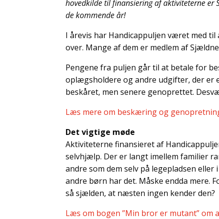
hovedkilde til finansiering af aktiviteterne e
de kommende år!
I årevis har Handicappuljen været med til 
over. Mange af dem er medlem af Sjældne Di
Pengene fra puljen går til at betale for b
oplægsholdere og andre udgifter, der er e
beskåret, men senere genoprettet. Desvær
Læs mere om beskæring og genopretning
Det vigtige møde
Aktiviteterne finansieret af Handicappulj
selvhjælp. Der er langt imellem familier
andre som dem selv på legepladsen eller i
andre børn har det. Måske endda mere. F
så sjælden, at næsten ingen kender den?
Læs om bogen ”Min bror er mutant” om at