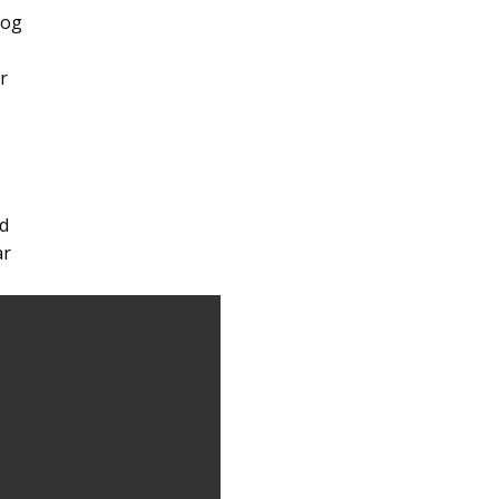
 og
r
ed
år