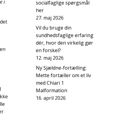
e i
socialfaglige spørgsmål
her
27. maj 2026
ndet
Vil du bruge din
sundhedsfaglige erfaring
dér, hvor den virkelig gør
jen
en forskel?
12. maj 2026
Ny Sjældne-fortælling:
Mette fortæller om et liv
med Chiari 1
l
Malformation
ikke
16. april 2026
lle
er