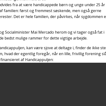
udvides fra at være handicappede børn og unge under 25 år
n af familien: først og fremmest søskende, men også gerne
ester. Det er hele familien, der påvirkes, når sygdommen e
og Socialminister Mai Mercado herom og vi tager også fat i
e de bedst mulige rammer for dette vigtige arbejde.
andicappuljen, kan være sjove at deltage i, finder de ikke st
 hvad der egentlig foregår, når en lille, frivillig forening sl
finansieret af Handicappuljen: