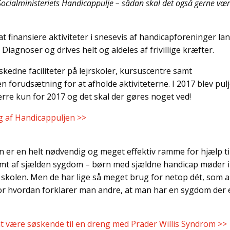
r Socialministeriets Handicappulje – sådan skal det også gerne vær
at finansiere aktiviteter i snesevis af handicapforeninger la
agnoser og drives helt og aldeles af frivillige kræfter.
eskedne faciliteter på lejrskoler, kursuscentre samt
n forudsætning for at afholde aktiviteterne. I 2017 blev pul
re kun for 2017 og det skal der gøres noget ved!
 af Handicappuljen >>
en er en helt nødvendig og meget effektiv ramme for hjælp ti
 ramt af sjælden sygdom – børn med sjældne handicap møder 
 skolen. Men de har lige så meget brug for netop dét, som a
or hvordan forklarer man andre, at man har en sygdom der 
 være søskende til en dreng med Prader Willis Syndrom >>