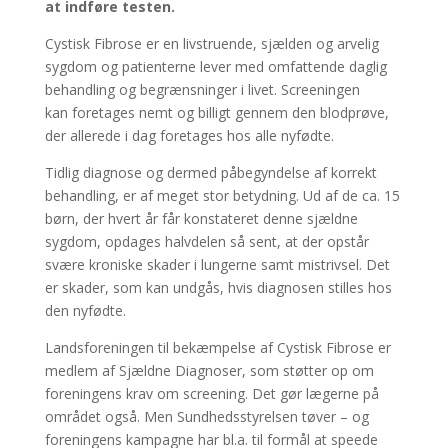
at indføre testen.
Cystisk Fibrose er en livstruende, sjælden og arvelig
sygdom og patienterne lever med omfattende daglig
behandling og begrænsninger i livet. Screeningen
kan foretages nemt og billigt gennem den blodprøve,
der allerede i dag foretages hos alle nyfødte.
Tidlig diagnose og dermed påbegyndelse af korrekt
behandling, er af meget stor betydning. Ud af de ca. 15
børn, der hvert år får konstateret denne sjældne
sygdom, opdages halvdelen så sent, at der opstår
svære kroniske skader i lungerne samt mistrivsel. Det
er skader, som kan undgås, hvis diagnosen stilles hos
den nyfødte.
Landsforeningen til bekæmpelse af Cystisk Fibrose er
medlem af Sjældne Diagnoser, som støtter op om
foreningens krav om screening. Det gør lægerne på
området også. Men Sundhedsstyrelsen tøver – og
foreningens kampagne har bl.a. til formål at speede