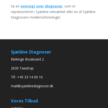
Se en
oversigt over diagnoser
, som er
repræsenteret i Sjældne-netværket eller en af Sjældne
Diagnosers medlemsforeninger.
Sjældne Diagnoser
Blekinge Boulevard 2
2630 Taastrup
Tlf.: +45 33 14 00 10
mail@sjaeldnediagnoser.dk
Vores Tilbud