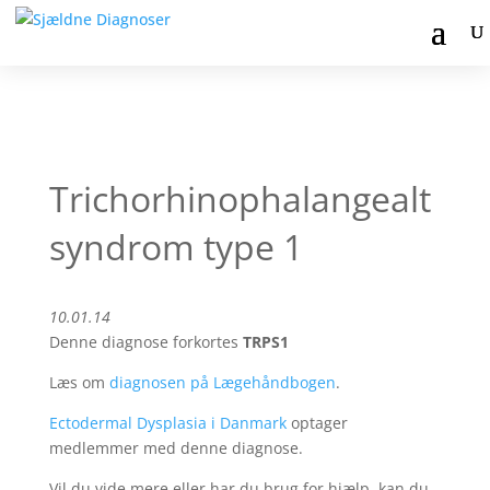
Trichorhinophalangealt
syndrom type 1
10.01.14
Denne diagnose forkortes
TRPS1
Læs om
diagnosen på Lægehåndbogen
.
Ectodermal Dysplasia i Danmark
optager
medlemmer med denne diagnose.
Vil du vide mere eller har du brug for hjælp, kan du