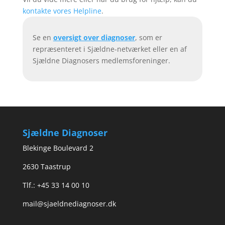
kontakte vores Helpline
.
Se en
oversigt over diagnoser
, som er
repræsenteret i Sjældne-netværket eller en af
Sjældne Diagnosers medlemsforeninger.
Sjældne Diagnoser
Blekinge Boulevard 2
2630 Taastrup
Tlf.: +45 33 14 00 10
mail@sjaeldnediagnoser.dk