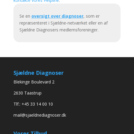
kontakte vores Helpline
.
Se en
oversigt over diagnoser
, som er
repræsenteret i Sjældne-netværket eller en af
Sjældne Diagnosers medlemsforeninger.
Sjældne Diagnoser
Blekinge Boulevard 2
2630 Taastrup
Tlf.: +45 33 14 00 10
mail@sjaeldnediagnoser.dk
Vores Tilbud