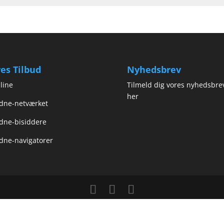
es Tilbud
Nyhedsbrev
line
Tilmeld dig vores nyhedsbre
her
dne-netværket
dne-bisiddere
dne-navigatorer