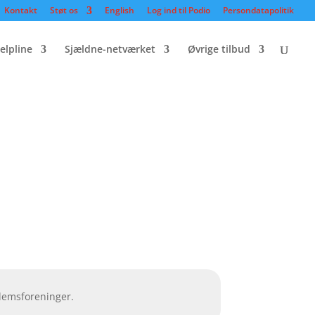
Kontakt
Støt os
English
Log ind til Podio
Persondatapolitik
elpline
Sjældne-netværket
Øvrige tilbud
dlemsforeninger.