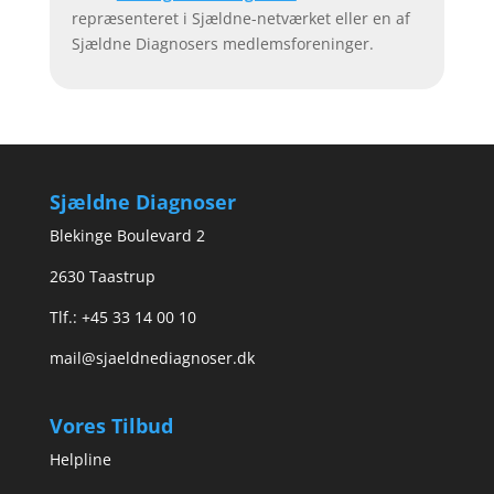
repræsenteret i Sjældne-netværket eller en af
Sjældne Diagnosers medlemsforeninger.
Sjældne Diagnoser
Blekinge Boulevard 2
2630 Taastrup
Tlf.: +45 33 14 00 10
mail@sjaeldnediagnoser.dk
Vores Tilbud
Helpline