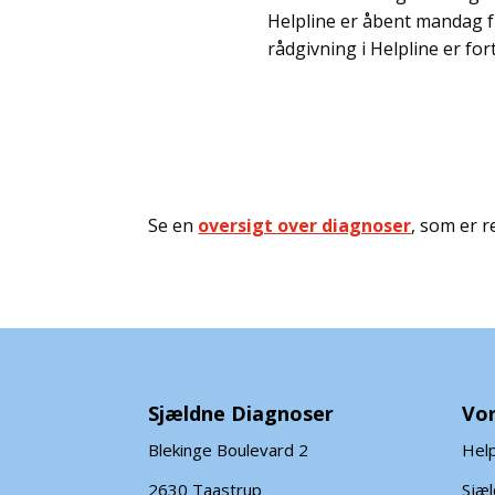
Helpline er åbent mandag fr
rådgivning i Helpline er for
Se en
oversigt over diagnoser
, som er 
Sjældne Diagnoser
Vor
Blekinge Boulevard 2
Help
2630 Taastrup
Sjæ