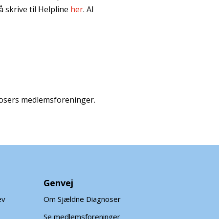
 skrive til Helpline
her
. Al
gnosers medlemsforeninger.
Genvej
ev
Om Sjældne Diagnoser
Se medlemsforeninger