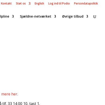
Kontakt
Støt os
English
Log ind til Podio
Persondatapolitik
lpline
Sjældne-netværket
Øvrige tilbud
 mere her
.
lf. 33 14 00 10, tast 1.