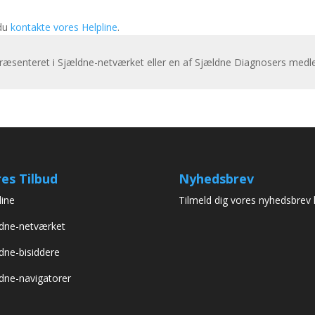
 du
kontakte vores Helpline
.
præsenteret i Sjældne-netværket eller en af Sjældne Diagnosers medl
es Tilbud
Nyhedsbrev
line
Tilmeld dig vores nyhedsbrev 
dne-netværket
dne-bisiddere
dne-navigatorer