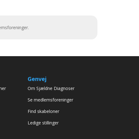
emsforeninger.
Genvej
her
Om Sjældne Diagnoser
Se medlemsforeninger
Find skabeloner
Ledige stillinger