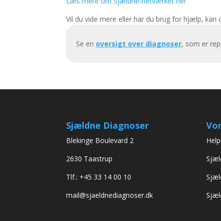
Læs mere om Sjældne-netværket her
Vil du vide mere eller har du brug for hjælp, kan
Se en
oversigt over diagnoser
, som er re
Sjældne Diagnoser
Vor
Blekinge Boulevard 2
Help
2630 Taastrup
Sjæl
Tlf.: +45 33 14 00 10
Sjæl
mail@sjaeldnediagnoser.dk
Sjæl