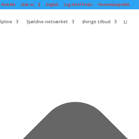
Kontakt
Støt os
English
Log ind til Podio
Persondatapolitik
lpline
Sjældne-netværket
Øvrige tilbud