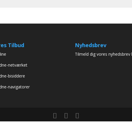
es Tilbud
Nyhedsbrev
line
Tilmeld dig vores nyhedsbrev 
dne-netværket
dne-bisiddere
dne-navigatorer