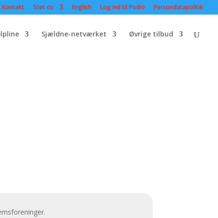
Kontakt
Støt os
English
Log ind til Podio
Persondatapolitik
lpline
Sjældne-netværket
Øvrige tilbud
emsforeninger.