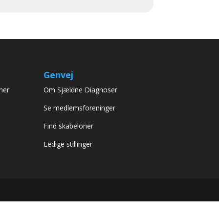
Genvej
her
Om Sjældne Diagnoser
Se medlemsforeninger
Find skabeloner
Ledige stillinger