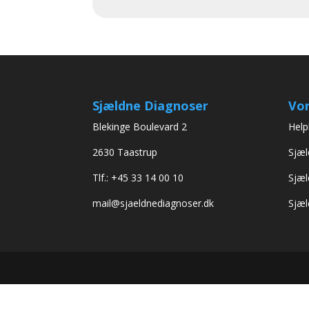
Sjældne Diagnoser
Vor
Blekinge Boulevard 2
Help
2630 Taastrup
Sjæl
Tlf.: +45 33 14 00 10
Sjæl
mail@sjaeldnediagnoser.dk
Sjæl