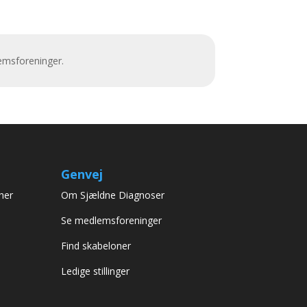
emsforeninger.
Genvej
her
Om Sjældne Diagnoser
Se medlemsforeninger
Find skabeloner
Ledige stillinger