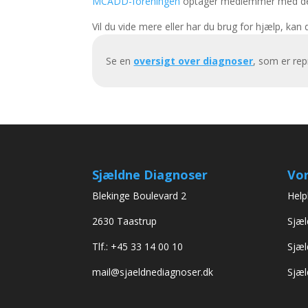
MCADD-foreningen
optager medlemmer med de
Vil du vide mere eller har du brug for hjælp, kan
Se en
oversigt over diagnoser
, som er re
Sjældne Diagnoser
Vor
Blekinge Boulevard 2
Help
2630 Taastrup
Sjæl
Tlf.: +45 33 14 00 10
Sjæl
mail@sjaeldnediagnoser.dk
Sjæl