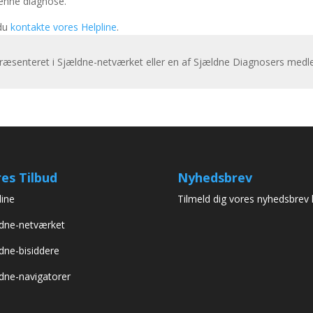
nne diagnose.
 du
kontakte vores Helpline
.
præsenteret i Sjældne-netværket eller en af Sjældne Diagnosers medl
es Tilbud
Nyhedsbrev
line
Tilmeld dig vores nyhedsbrev 
dne-netværket
dne-bisiddere
dne-navigatorer