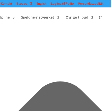
Kontakt
Støt os
English
Log ind til Podio
Persondatapolitik
lpline
Sjældne-netværket
Øvrige tilbud