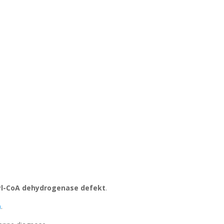
l-CoA dehydrogenase defekt
.
n
.