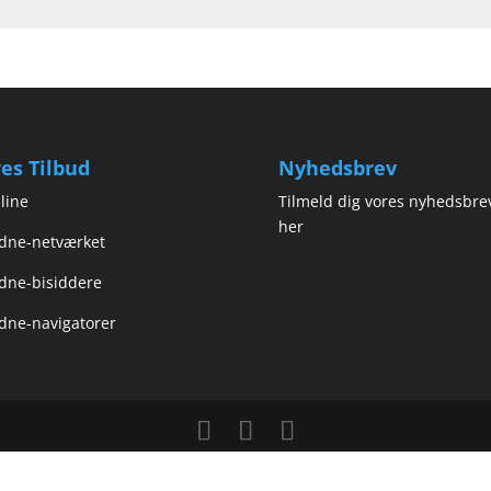
es Tilbud
Nyhedsbrev
line
Tilmeld dig vores nyhedsbre
her
dne-netværket
dne-bisiddere
dne-navigatorer