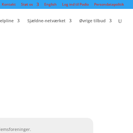
Kontakt
Støt os
English
Log ind til Podio
Persondatapolitik
elpline
Sjældne-netværket
Øvrige tilbud
dlemsforeninger.