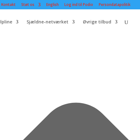
Kontakt
Støt os
English
Log ind til Podio
Persondatapolitik
lpline
Sjældne-netværket
Øvrige tilbud