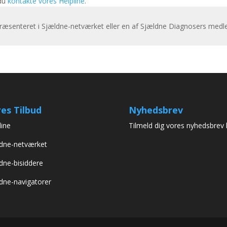
 du
kontakte vores Helpline
.
præsenteret i Sjældne-netværket eller en af Sjældne Diagnosers medl
es Tilbud
Nyhedsbrev
line
Tilmeld dig vores nyhedsbrev 
dne-netværket
dne-bisiddere
dne-navigatorer