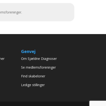
emsforeninger.
Genvej
her
Om Sjældne Diagnoser
Se medlemsforeninger
Find skabeloner
Ledige stillinger