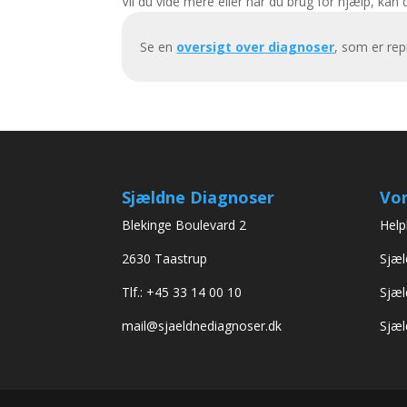
Vil du vide mere eller har du brug for hjælp, kan
Se en
oversigt over diagnoser
, som er re
Sjældne Diagnoser
Vor
Blekinge Boulevard 2
Help
2630 Taastrup
Sjæl
Tlf.: +45 33 14 00 10
Sjæl
mail@sjaeldnediagnoser.dk
Sjæl