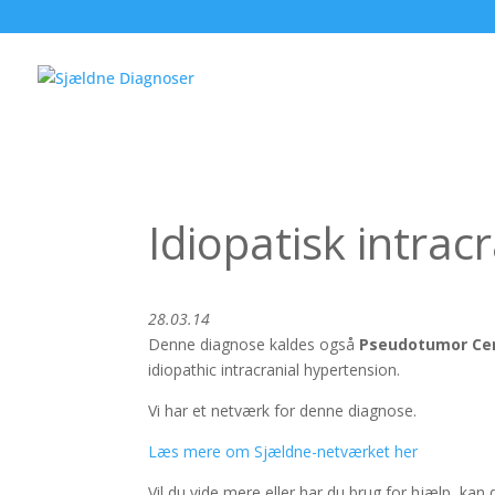
Idiopatisk intrac
28.03.14
Denne diagnose kaldes også
Pseudotumor Cer
idiopathic intracranial hypertension.
Vi har et netværk for denne diagnose.
Læs mere om Sjældne-netværket her
Vil du vide mere eller har du brug for hjælp, kan