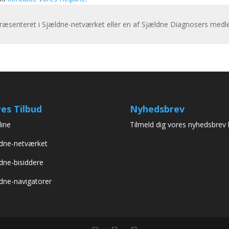
præsenteret i Sjældne-netværket eller en af Sjældne Diagnosers medl
es Tilbud
Nyhedsbrev
line
Tilmeld dig vores nyhedsbrev 
dne-netværket
dne-bisiddere
dne-navigatorer