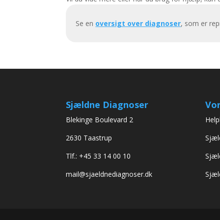
Se en
oversigt over diagnoser
, som er re
Sjældne Diagnoser
Vor
Blekinge Boulevard 2
Help
2630 Taastrup
Sjæl
Tlf.: +45 33 14 00 10
Sjæl
mail@sjaeldnediagnoser.dk
Sjæl