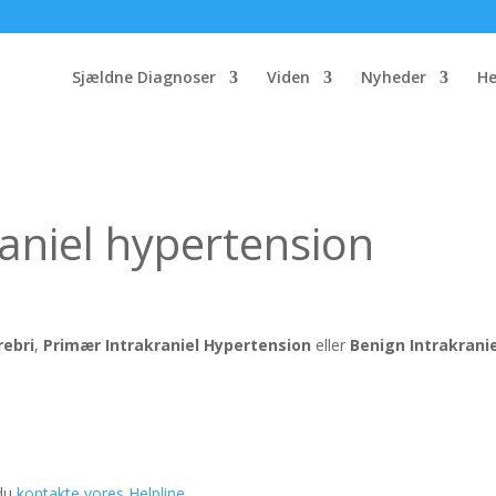
Sjældne Diagnoser
Viden
Nyheder
He
raniel hypertension
ebri
,
Primær Intrakraniel Hypertension
eller
Benign Intrakrani
 du
kontakte vores Helpline
.