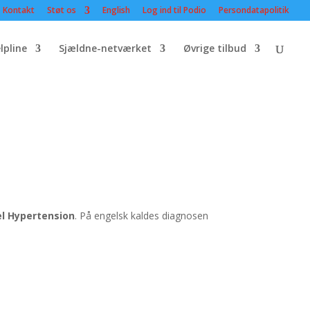
Kontakt
Støt os
English
Log ind til Podio
Persondatapolitik
lpline
Sjældne-netværket
Øvrige tilbud
el Hypertension
. På engelsk kaldes diagnosen