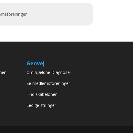
emsforeninger.
Genvej
her
Om Sjældne Diagnoser
Se medlemsforeninger
Find skabeloner
Ledige stillinger