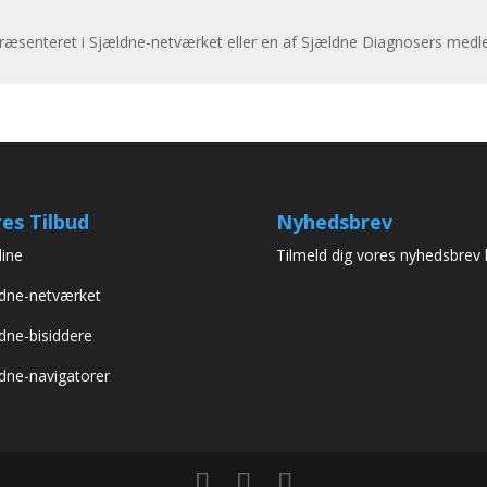
præsenteret i Sjældne-netværket eller en af Sjældne Diagnosers medl
es Tilbud
Nyhedsbrev
line
Tilmeld dig vores nyhedsbrev 
dne-netværket
dne-bisiddere
dne-navigatorer