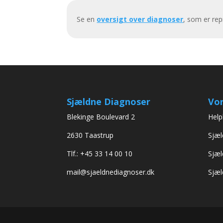
Se en
oversigt over diagnoser
, som er re
Sjældne Diagnoser
Vor
Blekinge Boulevard 2
Help
2630 Taastrup
Sjæl
Tlf.: +45 33 14 00 10
Sjæl
mail@sjaeldnediagnoser.dk
Sjæl