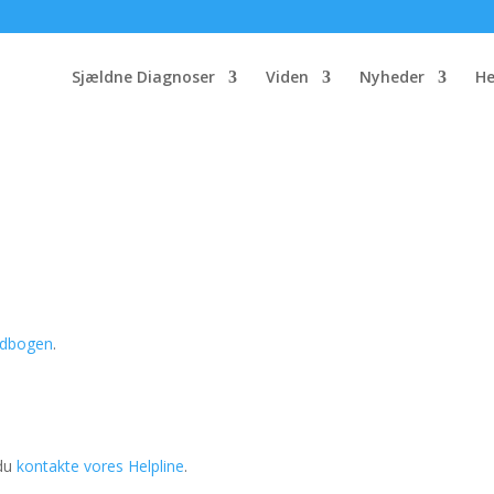
Sjældne Diagnoser
Viden
Nyheder
He
ndbogen
.
 du
kontakte vores Helpline
.