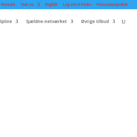
Kontakt
Støt os
English
Log ind til Podio
Persondatapolitik
lpline
Sjældne-netværket
Øvrige tilbud