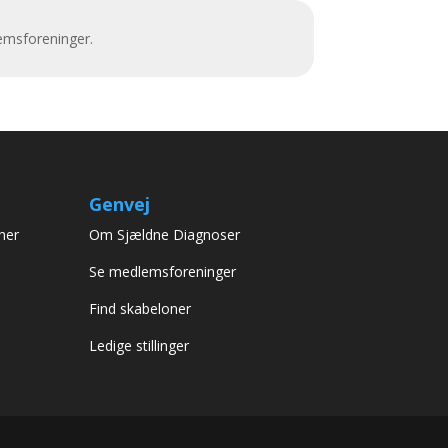
emsforeninger.
Genvej
her
Om Sjældne Diagnoser
Se medlemsforeninger
Find skabeloner
Ledige stillinger