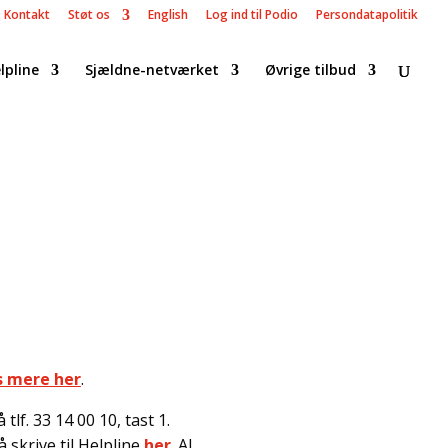
Kontakt
Støt os
English
Log ind til Podio
Persondatapolitik
lpline
Sjældne-netværket
Øvrige tilbud
s mere her
.
lf. 33 14 00 10, tast 1.
 skrive til Helpline
her
. Al