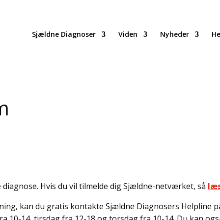
Sjældne Diagnoser
Viden
Nyheder
He
m
 diagnose. Hvis du vil tilmelde dig Sjældne-netværket, så
læ
ing, kan du gratis kontakte Sjældne Diagnosers Helpline på t
a 10-14, tirsdag fra 12-18 og torsdag fra 10-14. Du kan også