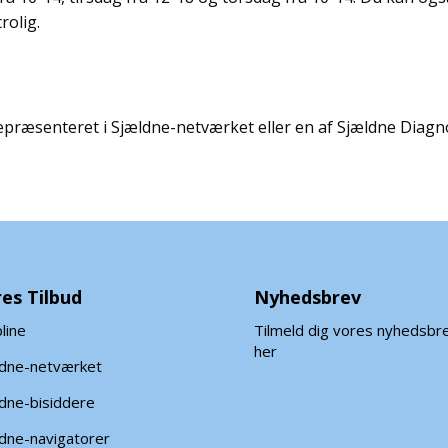
trolig.
repræsenteret i Sjældne-netværket eller en af Sjældne Dia
es Tilbud
Nyhedsbrev
line
Tilmeld dig vores nyhedsbr
her
ldne-netværket
dne-bisiddere
dne-navigatorer