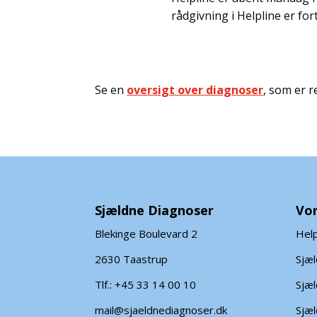
rådgivning i Helpline er for
Se en
oversigt over diagnoser
, som er 
Sjældne Diagnoser
Vor
Blekinge Boulevard 2
Help
2630 Taastrup
Sjæ
Tlf.: +45 33 14 00 10
Sjæl
mail@sjaeldnediagnoser.dk
Sjæl