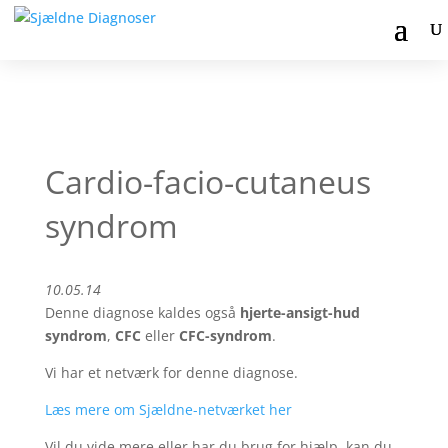
Cardio-facio-cutaneus
syndrom
10.05.14
Denne diagnose kaldes også
hjerte-ansigt-hud
syndrom
,
CFC
eller
CFC-syndrom
.
Vi har et netværk for denne diagnose.
Læs mere om Sjældne-netværket her
Vil du vide mere eller har du brug for hjælp, kan du