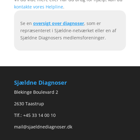
kontakte vores Helpline
.
Se en
oversigt over diagnoser
, som er
repræsenteret i Sjældne-netværket eller en af
Sjældne Diagnosers medlemsforeninger.
Sjældne Diagnoser
Blekinge Boulevard 2
2630 Taastrup
Tlf.: +45 33 14 00 10
mail@sjaeldnediagnoser.dk