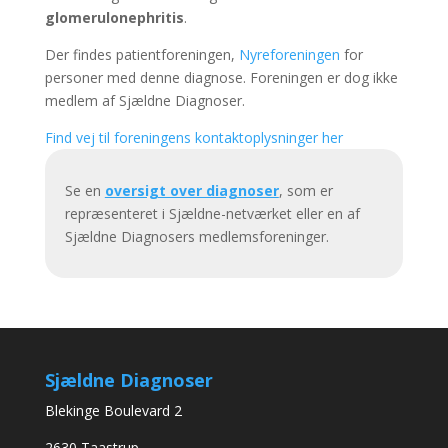
glomerulonephritis
.
Der findes patientforeningen,
Nyreforeningen
for
personer med denne diagnose. Foreningen er dog ikke
medlem af Sjældne Diagnoser.
Find vej til foreningens kontaktoplysninger her
Se en
oversigt over diagnoser
, som er
repræsenteret i Sjældne-netværket eller en af
Sjældne Diagnosers medlemsforeninger.
Sjældne Diagnoser
Blekinge Boulevard 2
2630 Taastrup