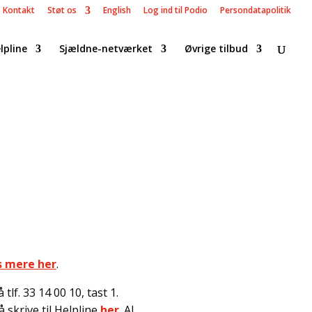
Kontakt
Støt os
English
Log ind til Podio
Persondatapolitik
lpline
Sjældne-netværket
Øvrige tilbud
s mere her
.
lf. 33 14 00 10, tast 1.
 skrive til Helpline
her
. Al