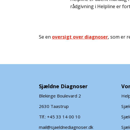
rådgivning i Helpline er for
Se en
oversigt over diagnoser
, som er 
Sjældne Diagnoser
Vor
Blekinge Boulevard 2
Help
2630 Taastrup
Sjæ
Tlf.: +45 33 14 00 10
Sjæl
mail@sjaeldnediagnoser.dk
Sjæl