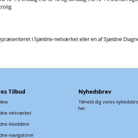
trolig.
repræsenteret i Sjældne-netværket eller en af Sjældne Dia
es Tilbud
Nyhedsbrev
line
Tilmeld dig vores nyhedsbr
her
ldne-netværket
dne-bisiddere
dne-navigatorer