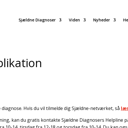
Sjældne Diagnoser
Viden
Nyheder
He
likation
 diagnose. Hvis du vil tilmelde dig Sjældne-netværket, så
læ
ing, kan du gratis kontakte Sjældne Diagnosers Helpline på t
a 10-14, tirsdag fra 12-18 og torsdag fra 10-14. Du kan også