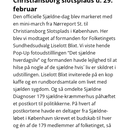
Christiansborg slotsplads d. 29.
februar
Den officielle Sjældne-dag blev markeret med
en mini-march fra Nørreport St. til
Christiansborg Slotsplads i København. Her
blev vi modtaget af formanden for Folketingets
Sundhedsudvalg Liselott Blixt. Vi viste hende
Pop-Up fotoudstilllingen “Det sjældne
hverdagsliv” og formanden havde lejlighed til at
hilse på nogle af de sjældne hvis´ liv er skildret i
udstillingen. Liselott Blixt inviterede på en kop
kaffe og en rundbordsamtale om livet med
sjælden sygdom. Og så omdelte Sjældne
Diagnoser 179 sjældne-kræmmerhus påhæftet
et postkort til politikkerne. På hvert af
postkortene havde en deltager fra Sjældne-
løbet i København skrevet et budskab til hver
og én af de 179 medlemmer af folketinget, så