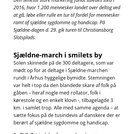
Den seneste store markering fandt således sted i
2016, hvor
1.200 mennesker landet over deltog ved
at gå, løbe eller rulle en tur til fordel for mennesker
ramt af sjældne sygdomme og handicap. På
Sjældne-dagen d. 29. gik turen til Christiansborg
Slotsplads
.
Sjældne-march i smilets by
Solen skinnede på de 300 deltagere, som var
mødt op for at deltage i Sjældne-marchen
rundt i Århus hyggelige bymidte. Stemningen
var helt i top da den blandede skare af folk på
gåben – heraf nogle med rollator, folk i
kørestole og en enkelt klovn -, tilbagelagde 3
km. i samlet trop. Alle med samme agenda – at
sætte fokus på de tusindevis af danskere der er
berørt af sjældne sygdomme og handicap.