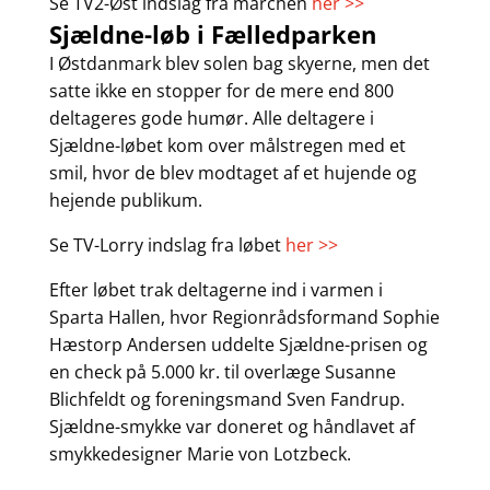
Se TV2-Øst indslag fra marchen
her >>
Sjældne-løb i Fælledparken
I Østdanmark blev solen bag skyerne, men det
satte ikke en stopper for de mere end 800
deltageres gode humør. Alle deltagere i
Sjældne-løbet kom over målstregen med et
smil, hvor de blev modtaget af et hujende og
hejende publikum.
Se TV-Lorry indslag fra løbet
her >>
Efter løbet trak deltagerne ind i varmen i
Sparta Hallen, hvor Regionrådsformand Sophie
Hæstorp Andersen uddelte Sjældne-prisen og
en check på 5.000 kr. til overlæge Susanne
Blichfeldt og foreningsmand Sven Fandrup.
Sjældne-smykke var doneret og håndlavet af
smykkedesigner Marie von Lotzbeck.